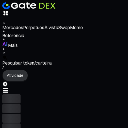
Mercados
Perpétuos
À vista
Swap
Meme
Referência
Mais
Pesquisar token/carteira
/
Atividade