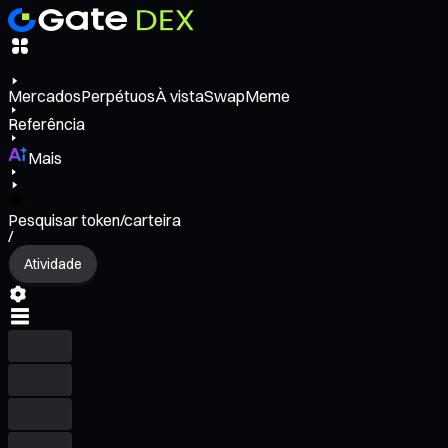
Mercados
Perpétuos
À vista
Swap
Meme
Referência
Mais
Pesquisar token/carteira
/
Atividade