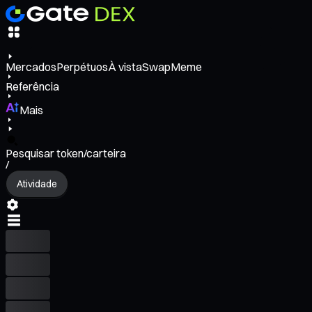
Mercados
Perpétuos
À vista
Swap
Meme
Referência
Mais
Pesquisar token/carteira
/
Atividade