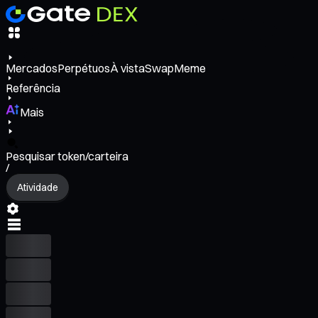
Mercados
Perpétuos
À vista
Swap
Meme
Referência
Mais
Pesquisar token/carteira
/
Atividade