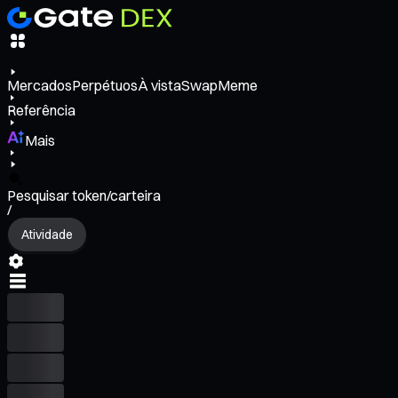
Mercados
Perpétuos
À vista
Swap
Meme
Referência
Mais
Pesquisar token/carteira
/
Atividade