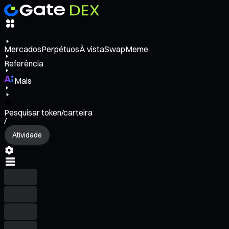
Mercados
Perpétuos
À vista
Swap
Meme
Referência
Mais
Pesquisar token/carteira
/
Atividade