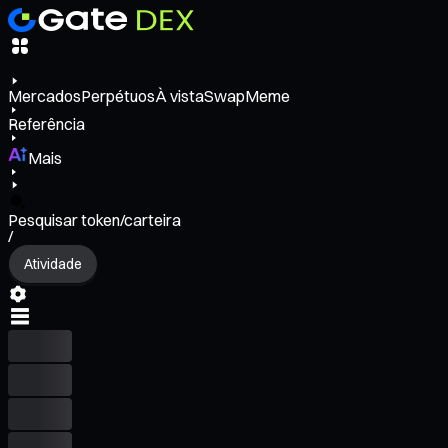
Mercados
Perpétuos
À vista
Swap
Meme
Referência
Mais
Pesquisar token/carteira
/
Atividade