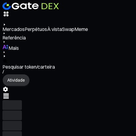
Mercados
Perpétuos
À vista
Swap
Meme
Referência
Mais
Pesquisar token/carteira
/
Atividade