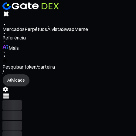
Mercados
Perpétuos
À vista
Swap
Meme
Referência
Mais
Pesquisar token/carteira
/
Atividade