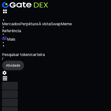
Mercados
Perpétuos
À vista
Swap
Meme
Referência
Mais
Pesquisar token/carteira
/
Atividade