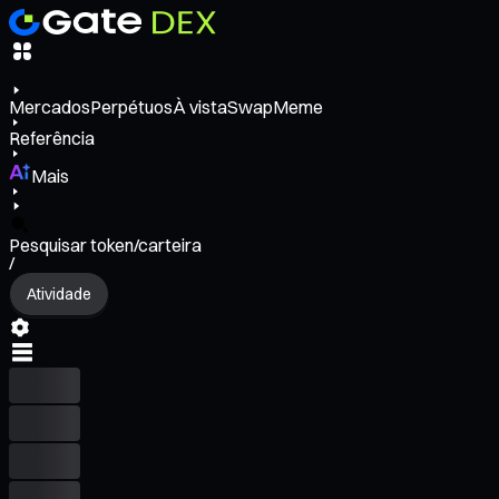
Mercados
Perpétuos
À vista
Swap
Meme
Referência
Mais
Pesquisar token/carteira
/
Atividade