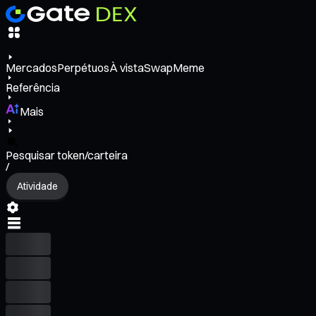
Mercados
Perpétuos
À vista
Swap
Meme
Referência
Mais
Pesquisar token/carteira
/
Atividade