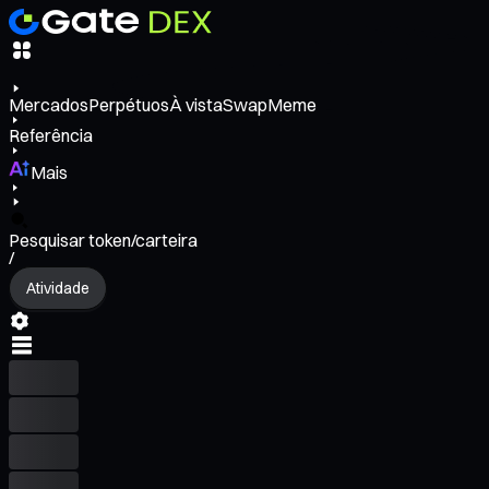
Mercados
Perpétuos
À vista
Swap
Meme
Referência
Mais
Pesquisar token/carteira
/
Atividade