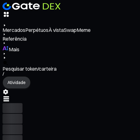
Mercados
Perpétuos
À vista
Swap
Meme
Referência
Mais
Pesquisar token/carteira
/
Atividade