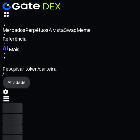
Mercados
Perpétuos
À vista
Swap
Meme
Referência
Mais
Pesquisar token/carteira
/
Atividade