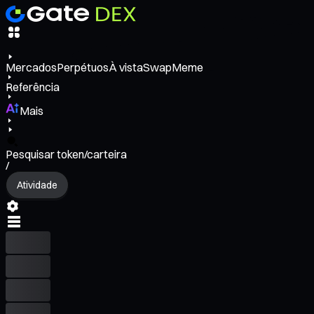
Mercados
Perpétuos
À vista
Swap
Meme
Referência
Mais
Pesquisar token/carteira
/
Atividade