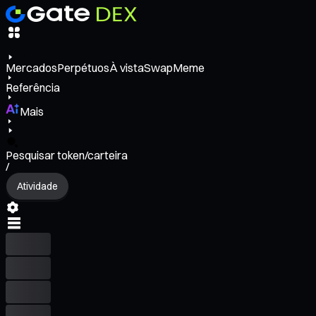
Mercados
Perpétuos
À vista
Swap
Meme
Referência
Mais
Pesquisar token/carteira
/
Atividade