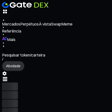
Mercados
Perpétuos
À vista
Swap
Meme
Referência
Mais
Pesquisar token/carteira
/
Atividade