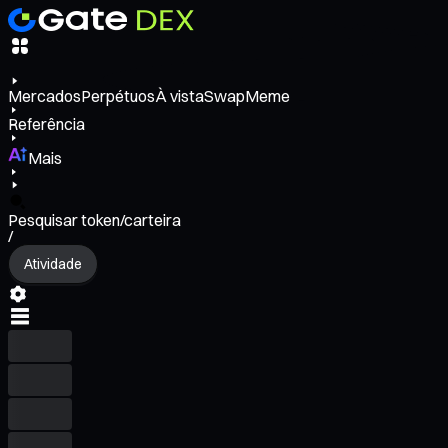
Mercados
Perpétuos
À vista
Swap
Meme
Referência
Mais
Pesquisar token/carteira
/
Atividade