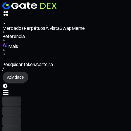
Mercados
Perpétuos
À vista
Swap
Meme
Referência
Mais
Pesquisar token/carteira
/
Atividade