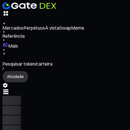
Mercados
Perpétuos
À vista
Swap
Meme
Referência
Mais
Pesquisar token/carteira
/
Atividade