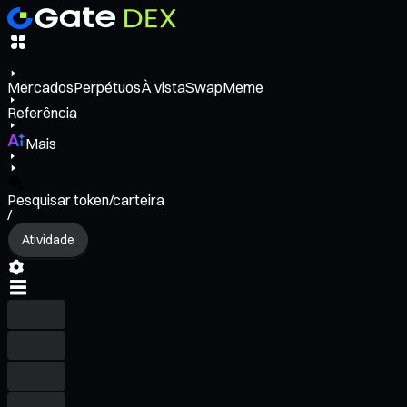
Mercados
Perpétuos
À vista
Swap
Meme
Referência
Mais
Pesquisar token/carteira
/
Atividade