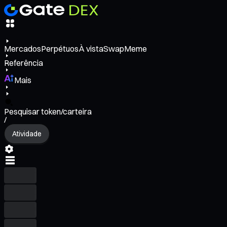
Mercados
Perpétuos
À vista
Swap
Meme
Referência
Mais
Pesquisar token/carteira
/
Atividade