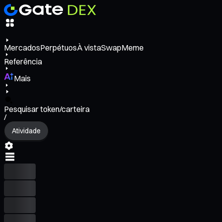
Mercados
Perpétuos
À vista
Swap
Meme
Referência
Mais
Pesquisar token/carteira
/
Atividade