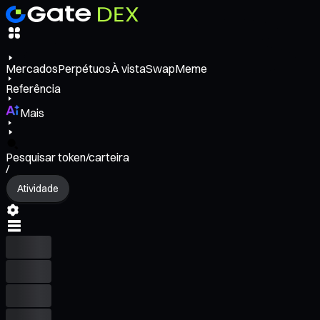
Mercados
Perpétuos
À vista
Swap
Meme
Referência
Mais
Pesquisar token/carteira
/
Atividade