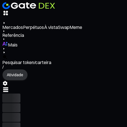
Mercados
Perpétuos
À vista
Swap
Meme
Referência
Mais
Pesquisar token/carteira
/
Atividade