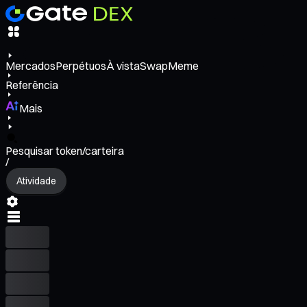
Mercados
Perpétuos
À vista
Swap
Meme
Referência
Mais
Pesquisar token/carteira
/
Atividade