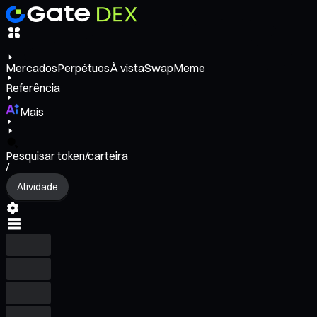
Mercados
Perpétuos
À vista
Swap
Meme
Referência
Mais
Pesquisar token/carteira
/
Atividade