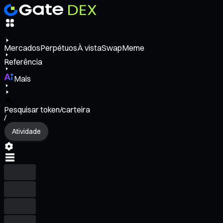
Mercados
Perpétuos
À vista
Swap
Meme
Referência
Mais
Pesquisar token/carteira
/
Atividade