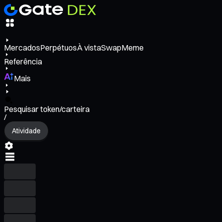
Mercados
Perpétuos
À vista
Swap
Meme
Referência
Mais
Pesquisar token/carteira
/
Atividade