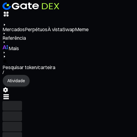
Mercados
Perpétuos
À vista
Swap
Meme
Referência
Mais
Pesquisar token/carteira
/
Atividade