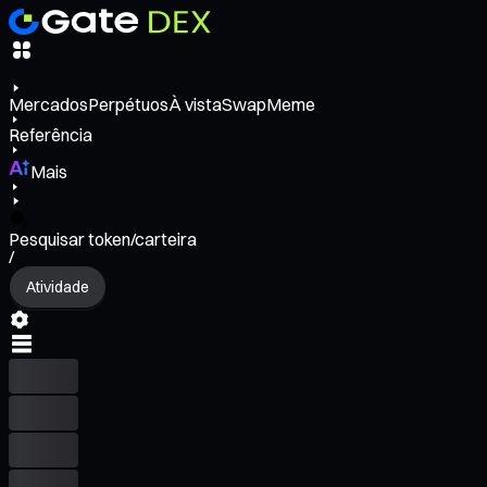
Mercados
Perpétuos
À vista
Swap
Meme
Referência
Mais
Pesquisar token/carteira
/
Atividade