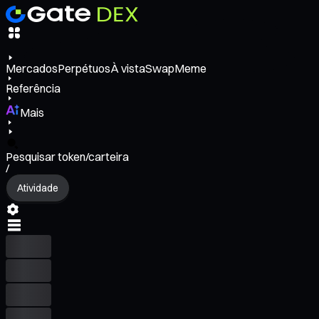
Mercados
Perpétuos
À vista
Swap
Meme
Referência
Mais
Pesquisar token/carteira
/
Atividade