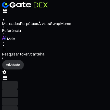
Mercados
Perpétuos
À vista
Swap
Meme
Referência
Mais
Pesquisar token/carteira
/
Atividade