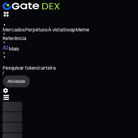
Mercados
Perpétuos
À vista
Swap
Meme
Referência
Mais
Pesquisar token/carteira
/
Atividade