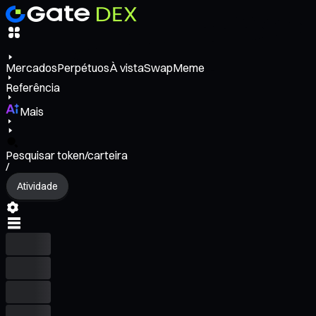
Mercados
Perpétuos
À vista
Swap
Meme
Referência
Mais
Pesquisar token/carteira
/
Atividade