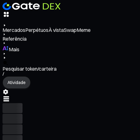
Mercados
Perpétuos
À vista
Swap
Meme
Referência
Mais
Pesquisar token/carteira
/
Atividade