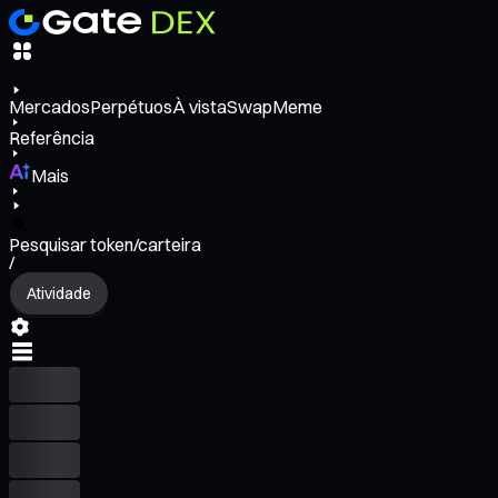
Mercados
Perpétuos
À vista
Swap
Meme
Referência
Mais
Pesquisar token/carteira
/
Atividade