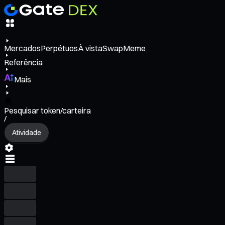
Mercados
Perpétuos
À vista
Swap
Meme
Referência
Mais
Pesquisar token/carteira
/
Atividade