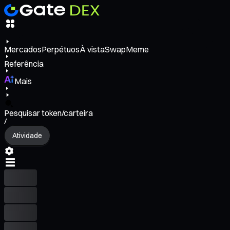
Mercados
Perpétuos
À vista
Swap
Meme
Referência
Mais
Pesquisar token/carteira
/
Atividade