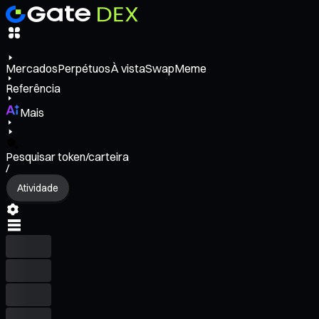
Mercados
Perpétuos
À vista
Swap
Meme
Referência
Mais
Pesquisar token/carteira
/
Atividade