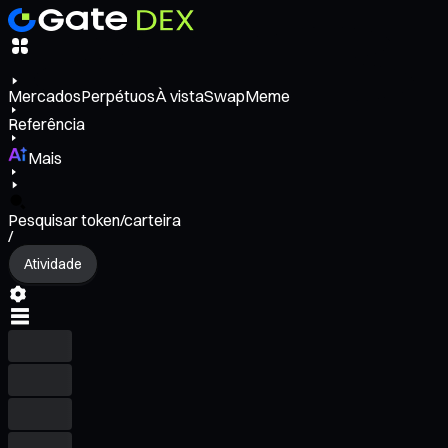
Mercados
Perpétuos
À vista
Swap
Meme
Referência
Mais
Pesquisar token/carteira
/
Atividade