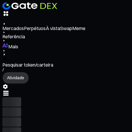
Mercados
Perpétuos
À vista
Swap
Meme
Referência
Mais
Pesquisar token/carteira
/
Atividade