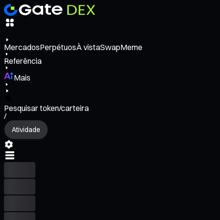
Mercados
Perpétuos
À vista
Swap
Meme
Referência
Mais
Pesquisar token/carteira
/
Atividade