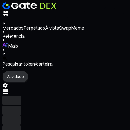
Mercados
Perpétuos
À vista
Swap
Meme
Referência
Mais
Pesquisar token/carteira
/
Atividade