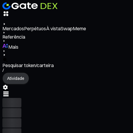
Mercados
Perpétuos
À vista
Swap
Meme
Referência
Mais
Pesquisar token/carteira
/
Atividade