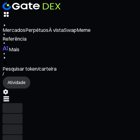
Mercados
Perpétuos
À vista
Swap
Meme
Referência
Mais
Pesquisar token/carteira
/
Atividade