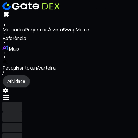
Mercados
Perpétuos
À vista
Swap
Meme
Referência
Mais
Pesquisar token/carteira
/
Atividade