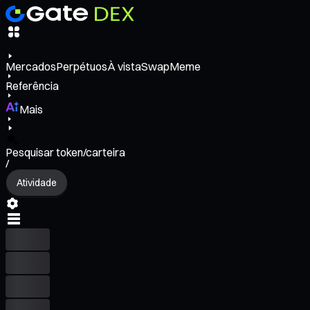
Mercados
Perpétuos
À vista
Swap
Meme
Referência
Mais
Pesquisar token/carteira
/
Atividade