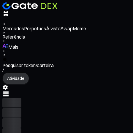
Mercados
Perpétuos
À vista
Swap
Meme
Referência
Mais
Pesquisar token/carteira
/
Atividade